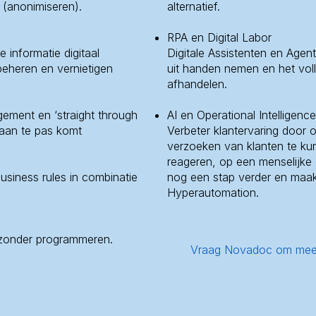
 (anonimiseren).
alternatief.
RPA en Digital Labor
informatie digitaal
Digitale Assistenten en Agen
beheren en vernietigen
uit handen nemen en het voll
afhandelen.
ement en ‘straight through
AI en Operational Intelligence
aan te pas komt
Verbeter klantervaring door 
verzoeken van klanten te ku
reageren, op een menselijke 
usiness rules in combinatie
nog een stap verder en maa
Hyperautomation.
 zonder programmeren.
Vraag Novadoc om meer 