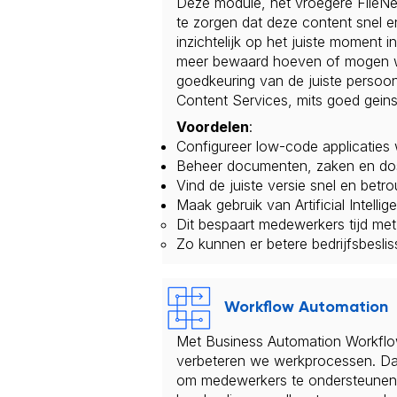
Deze module, het vroegere FileN
te zorgen dat deze content snel en
inzichtelijk op het juiste moment 
meer bewaard hoeven of mogen wor
goedkeuring van de juiste persoon 
Content Services, mits goed geinst
Voordelen
:
Configureer low-code applicatie
Beheer documenten, zaken en doss
Vind de juiste versie snel en betr
Maak gebruik van Artificial Intell
Dit bespaart medewerkers tijd me
Zo kunnen er betere bedrijfsbesl
Workflow Automation
Met Business Automation Workflo
verbeteren we werkprocessen. Da
om medewerkers te ondersteunen. 