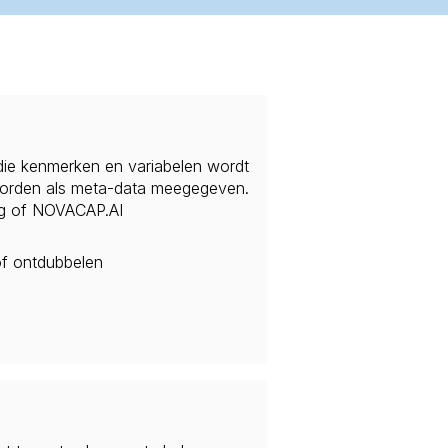
die kenmerken en variabelen wordt
n worden als meta-data meegegeven.
ng of NOVACAP.AI
of ontdubbelen