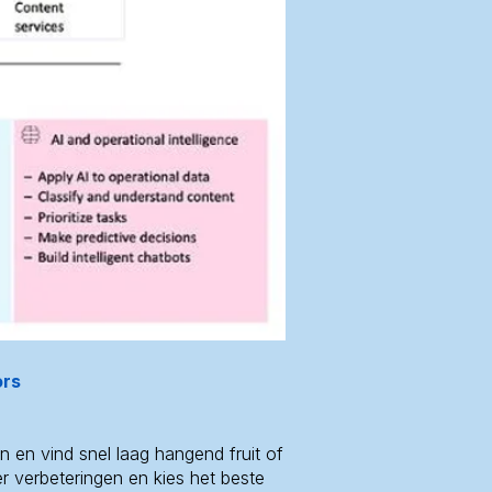
Γ
Γ
ors
n en vind snel laag hangend fruit of
r verbeteringen en kies het beste