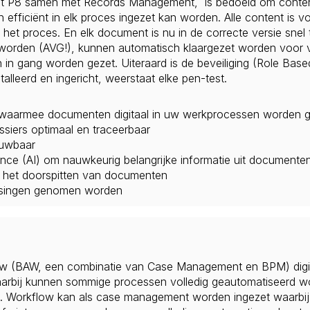
et P8 samen met Records Management, is bedoeld om content
 efficiënt in elk proces ingezet kan worden. Alle content is 
in het proces. En elk document is nu in de correcte versie sne
den (AVG!), kunnen automatisch klaargezet worden voor vern
in gang worden gezet. Uiteraard is de beveiliging (Role Based
alleerd en ingericht, weerstaat elke pen-test.
s waarmee documenten digitaal in uw werkprocessen worden g
iers optimaal en traceerbaar
ouwbaar
igence (AI) om nauwkeurig belangrijke informatie uit documente
t het doorspitten ​van documenten
issingen genomen worden
w (BAW, een combinatie van Case Management en BPM) digita
arbij kunnen sommige processen volledig geautomatiseerd wo
Workflow kan als case management worden ingezet waarbij de