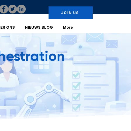
JOIN US
ER ONS
NIEUWS BLOG
More
hestration