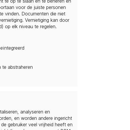
 te op te slaan en te beheren en
voortaan voor de juiste personen
l te vinden. Documenten die niet
ietiging. Vernietiging kan door
) op elk niveau te regelen.
eïntegreerd
n te abstraheren
liseren, analyseren en
rden, en worden andere ingericht
 gebruiker veel vrijheid heeft en