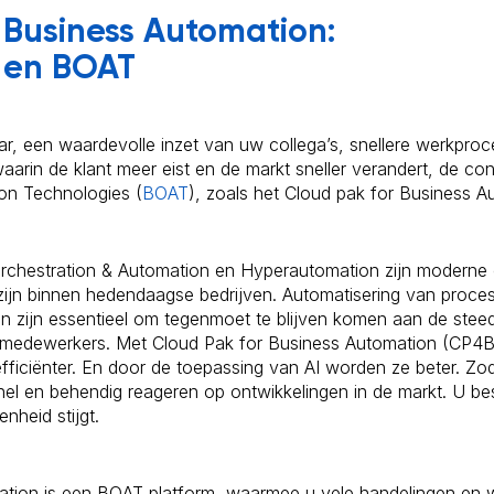
r
Business Automation
:
 en BOAT
aar, een waardevolle inzet van uw collega’s, snellere werkpr
aarin de klant meer eist en de markt sneller verandert, de con
on Technologies (
BOAT
), zoals het Cloud pak for Business A
rchestration & Automation en Hyperautomation zijn moderne 
zijn binnen hedendaagse bedrijven. Automatisering van proces
 zijn essentieel om tegenmoet te blijven komen aan de ste
 medewerkers. Met Cloud Pak for Business Automation (CP4
 efficiënter. En door de toepassing van AI worden ze beter. Z
l en behendig reageren op ontwikkelingen in de markt. U be
enheid stijgt.
tion is een BOAT platform, waarmee u vele handelingen en w