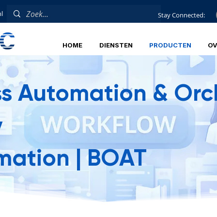
l
Stay Connected:
HOME
DIENSTEN
PRODUCTEN
OV
ss Automation & Orc
y
ation | BOAT