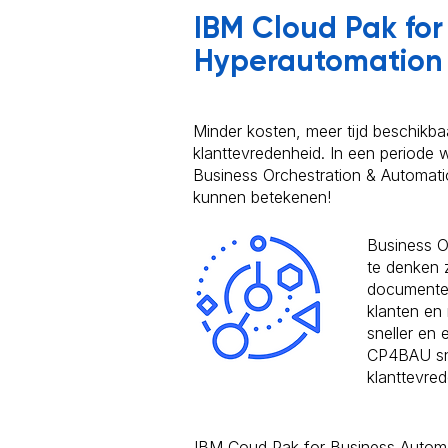
IBM Cloud Pak fo
Hyperautomation
Minder kosten, meer tijd beschikb
klanttevredenheid. In een periode w
Business Orchestration & Automati
kunnen betekenen!
Business O
te denken 
documenten
klanten en
sneller en
CP4BAU sne
klanttevred
IBM Coud Pak for Business Automa