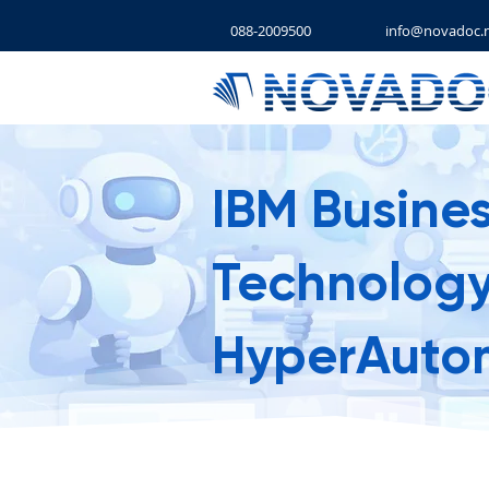
088-2009500
info@novadoc.n
IBM Busine
Technolog
HyperAutom