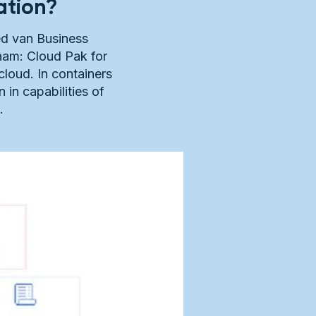
ation?
ed van Business
aam: Cloud Pak for
loud. In containers
in capabilities of
.