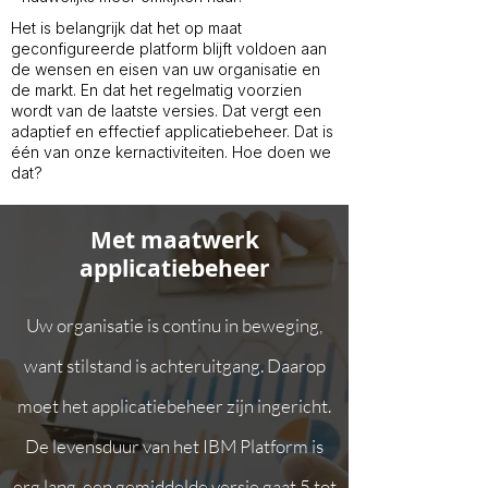
Het is belangrijk dat het op maat
geconfigureerde platform blijft voldoen aan
de wensen en eisen van uw organisatie en
de markt. En dat het regelmatig voorzien
wordt van de laatste versies. Dat vergt een
adaptief en effectief applicatiebeheer. Dat is
één van onze kernactiviteiten. Hoe doen we
dat?
Met maatwerk
applicatiebeheer
Uw organisatie is continu in beweging,
want stilstand is achteruitgang. Daarop
moet het applicatiebeheer zijn ingericht.
De levensduur van het IBM Platform is
erg lang, een gemiddelde versie gaat 5 tot