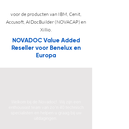
voor de producten van IBM, Cenit,
Accusoft, AIDocBuilder (NOVACAP) en
Xillio.
NOVADOC Value Added
Reseller voor Benelux en
Europa
Welkom bij de Novadoc! Wij zijn een
enthousiast team van zo'n 40 technisch
specialisten en helpen u graag bij uw
uitdagingen.