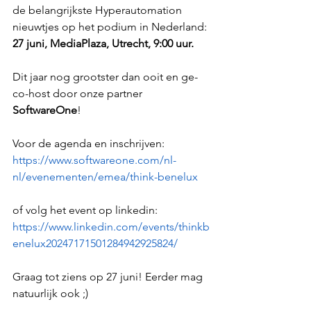
de belangrijkste Hyperautomation 
nieuwtjes op het podium in Nederland: 
27 juni, MediaPlaza, Utrecht, 9:00 uur.
Dit jaar nog grootster dan ooit en ge-
co-host door onze partner 
SoftwareOne
!
Voor de agenda en inschrijven:
https://www.softwareone.com/nl-
nl/evenementen/emea/think-benelux
of volg het event op linkedin: 
https://www.linkedin.com/events/thinkb
enelux20247171501284942925824/
Graag tot ziens op 27 juni! Eerder mag 
natuurlijk ook ;)