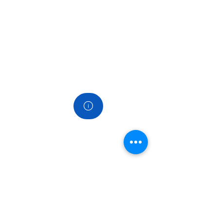
goed bezocht
di 11 nov '25
uitdagingen.
Contact
Koppelingen
Home
Over ons
Diensten