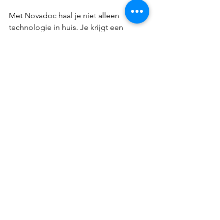
Met Novadoc haal je niet alleen 
technologie in huis. Je krijgt een 
partner die jouw succes vooropstelt. 
Samen transformeren we jouw bedrijf 
met slimme AI toepassingen en 
automatisering. Klaar om de toekomst 
te omarmen? Neem vandaag nog 
contact op en zet de eerste stap!
Alles weergeven
Recente blogposts